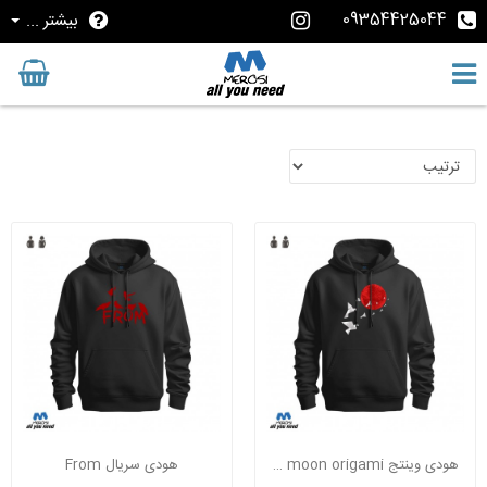
09354425044
بیشتر ...
هودی وینتج red moon origami
هودی سریال From