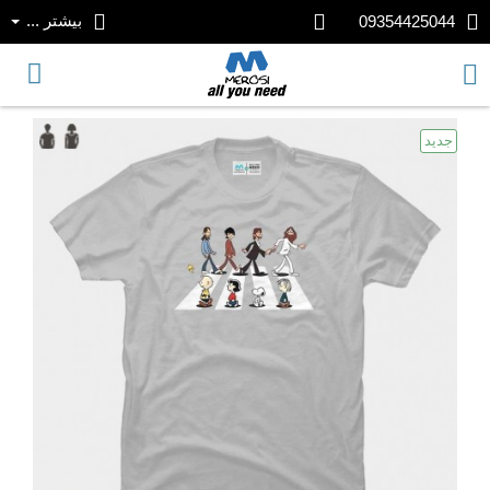
بیشتر ...
09354425044
جدید