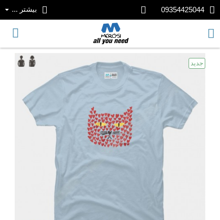
بیشتر ...
09354425044
جدید