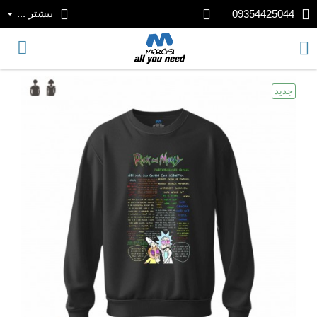
بیشتر ...
09354425044
جدید