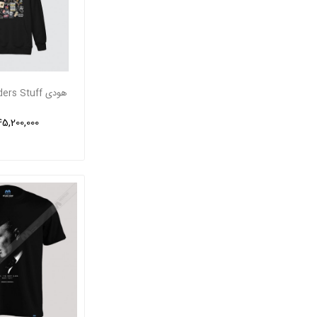
هودی Peaky Blinders Stuff
45,200,000 ریا