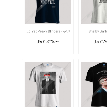
تیشرت Not God Yet Peaky Blinders
31 ریال
31,535,000 ریال