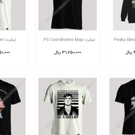
تیشرت Birmingham England GPS Coordinates Map
تیشرت Shelby Barber
ل
31,750,000 ریال
,750,000