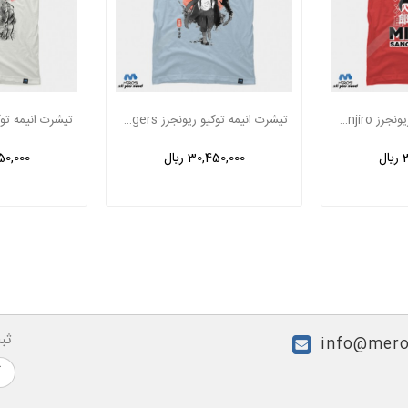
تیشرت انیمه توکیو ریونجرز mikey sano manjiro
تیشرت انیمه توکیو ریونجرز tokyo revengers
ل
30,450,000 ریال
,450,000
ثب
info@mero