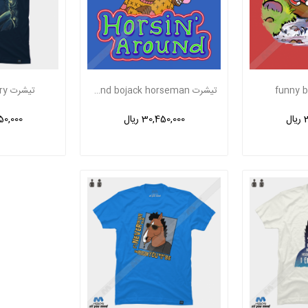
تیشرت Horsin around bojack horseman
تیشرت Bojack Starry
ل
30,450,000 ریال
,450,000