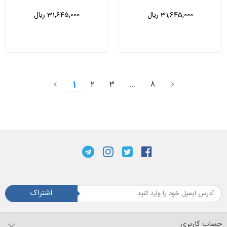
31,645,000 ریال
31,645,000 ریال
1
2
3
...
8
اشتراک
حساب کاربری