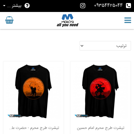
09354425044
بیشتر ...
تیشرت طرح محرم امام حسین
تیشرت طرح محرم - حضرت علی اکبر