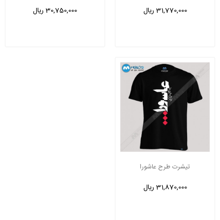
31,770,000 ریال
30,750,000 ریال
تیشرت طرح عاشورا
31,870,000 ریال