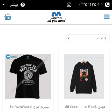
09354425044
بیشتر ...
هودی Westworld Gunman In Black
تیشرت طرح Welcome To The WestWorld