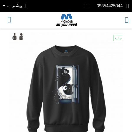
بیشتر ...
09354425044
جدید