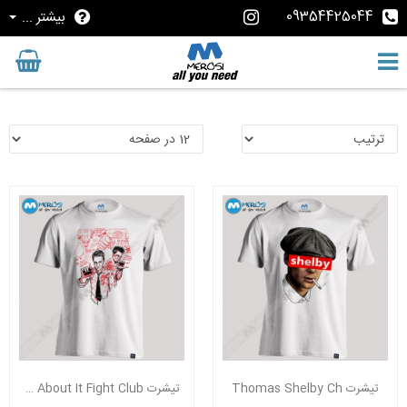
09354425044
بیشتر ...
تیشرت Thomas Shelby Ch
تیشرت Do Not Talk About It Fight Club