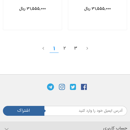
31,555,000 ریال
31,555,000 ریال
1
2
3
اشتراک
حساب کاربری