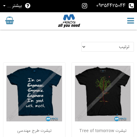
09354425044
بیشتر ...
تیشرت Tree of tomorrow
تیشرت طرح مهندسی