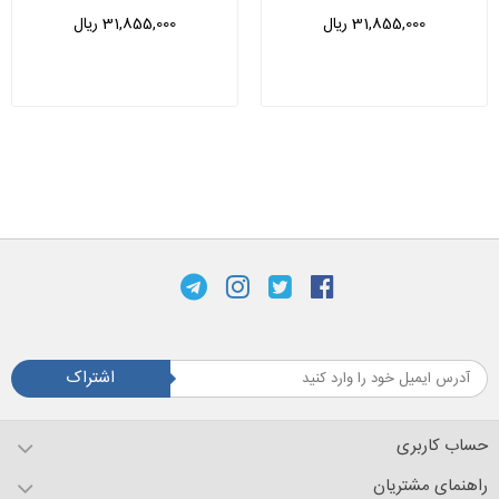
31,855,000 ریال
31,855,000 ریال
اشتراک
حساب کاربری
راهنمای مشتریان