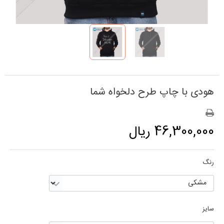
هودی با چاپ طرح دلخواه شما
46,300,000 ریال
رنگ
سایز