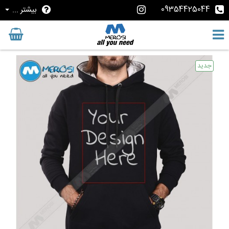
09354425044
بیشتر ...
جدید