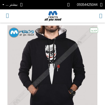
بیشتر ...
09354425044
جدید