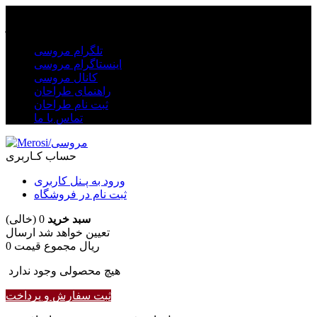
واحد فروش
09354425044
بیشتر ...
تلگرام مروسی
اینستاگرام مروسی
کانال مروسی
راهنمای طراحان
ثبت نام طراحان
تماس با ما
حساب کـاربری
ورود به پـنل کاربری
ثبت نام در فروشگاه
سبد خرید
0
(خالی)
تعیین خواهد شد
ارسال
0 ریال
مجموع قیمت
هیچ محصولی وجود ندارد
ثبت سفارش و پرداخت