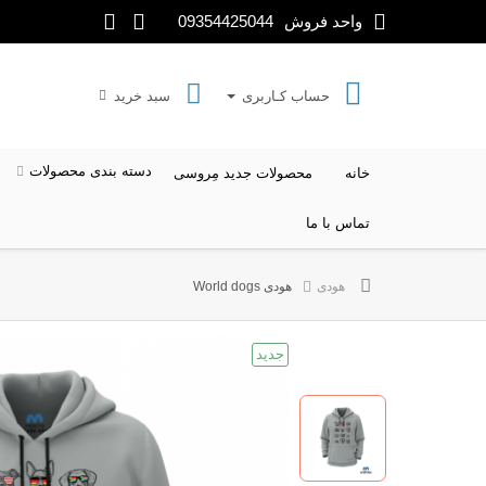
واحد فروش
09354425044
حساب کـاربری
سبد خرید
دسته بندی محصولات
خانه
محصولات جدید مِروسی
تماس با ما
کمیک DC
کمیک MARVEL
طرح های Disney
سری
هودی
هودی World dogs
جدید