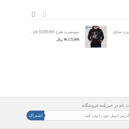
زن صادق
سویشرت طرح Pink Floyd SCREAM
46,125,000 ریال
ت نام در خبرنامه فروشگاه
اشتراک