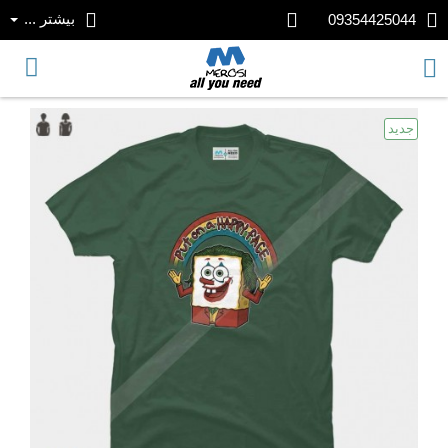
بیشتر ...
09354425044
جدید