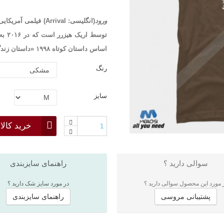
ورود
(انگلیسی:
Arrival
) فیلمی آمریکایی
توسط
اساس داستان کوتاه ۱۹۹۸ «داستان زندگی تو» نوشتهٔ تد چیانگ به وجود آورد.
رنگ
سایز
خرید کالا
سوالی دارید ؟
راهنمای سایزبندی
 مورد این محصول سوالی دارید ؟
در مورد سایز شک دارید ؟
پشتیبانی مروسی
راهنمای سایزبندی