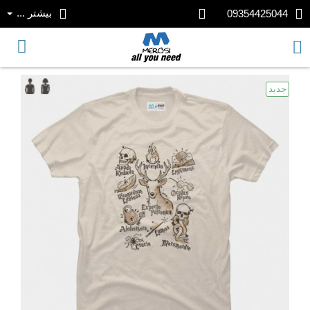
بیشتر ...
09354425044
جدید