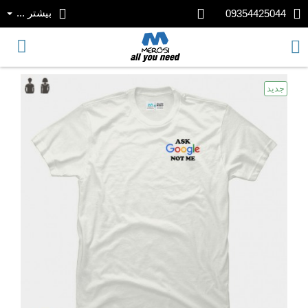
بیشتر ...
09354425044
جدید