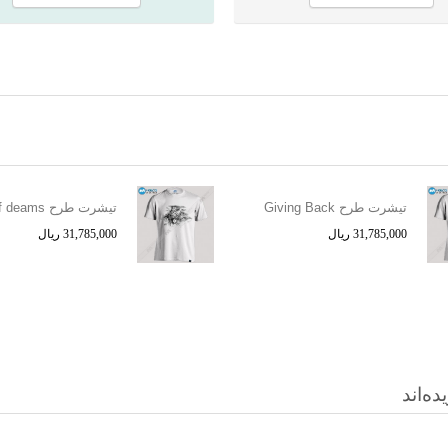
تیشرت طرح Giving Back
31,785,000 ریال
31,785,000 ریال
ه‌اند