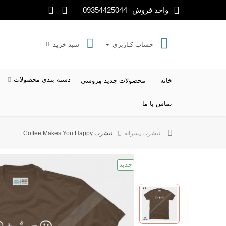
واحد فروش
09354425044
حساب کـاربری
سبد خرید
دسته بندی محصولات
خانه
محصولات جدید مِروسی
تماس با ما
کمیک DC
کمیک MARVEL
طرح های Disney
سری
تیشرت پسرانه
تیشرت Coffee Makes You Happy
جدید