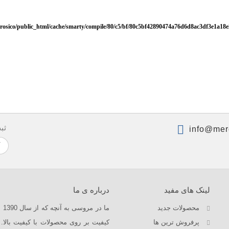
osico/public_html/cache/smarty/compile/80/c5/bf/80c5bf42890474a76d6d8ac3df3e1a18e50
ثب
info@mer
لینک های مفید
درباره ی ما
محصولات جدید
ما
پرفروش ترین‌ ها