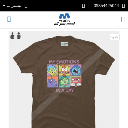
بیشتر ...
09354425044
جدید