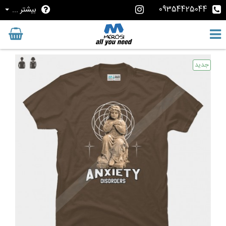
09354425044
بیشتر ...
جدید